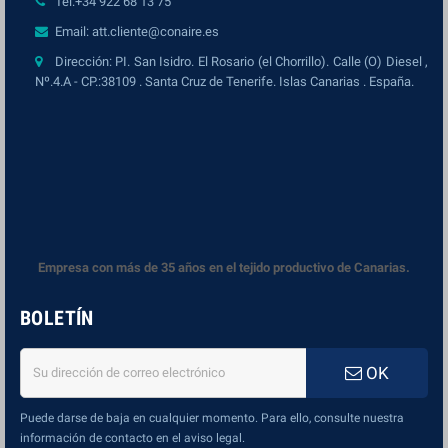
Tel:+34 922 68 13 75
Email: att.cliente@conaire.es
Dirección: PI. San Isidro. El Rosario (el Chorrillo). Calle (O) Diesel ,
Nº.4.A - CP.:38109 . Santa Cruz de Tenerife. Islas Canarias . España.
Empresa con más de 35 años en el tejido productivo de Canarias.
BOLETÍN
OK
Puede darse de baja en cualquier momento. Para ello, consulte nuestra
información de contacto en el aviso legal.