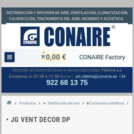
DISTRIBUCIÓN Y DIFUSIÓN DE AIRE, VENTILACIÓN, CLIMATIZACIÓN,
CALEFACCIÓN, TRATAMIENTO DEL AIRE, INCENDIO Y ACÚSTICA.
0
0,00 €
view_headline
shopping_cart
Atención al cliente de lunes a viernes laborables:
Fábrica La
Campana
de
07:30 a 17:00
horas |
att.cliente@conarie.es
+34
922 68 13 75
chevron_right
chevron_right
chevron_right
chevron_right
Productos
► Distribución del aire
◙ Conductos metálicos
◘
• JG VENT DECOR DP