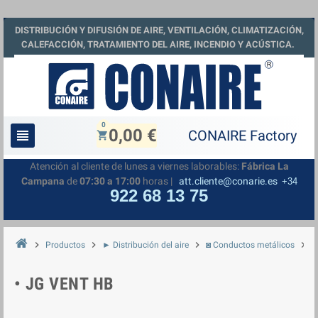
DISTRIBUCIÓN Y DIFUSIÓN DE AIRE, VENTILACIÓN, CLIMATIZACIÓN,
CALEFACCIÓN, TRATAMIENTO DEL AIRE, INCENDIO Y ACÚSTICA.
0
0,00 €
view_headline
shopping_cart
Atención al cliente de lunes a viernes laborables:
Fábrica La
Campana
de
07:30 a 17:00
horas |
att.cliente@conarie.es
+34
922 68 13 75
chevron_right
chevron_right
chevron_right
chevron_right
Productos
► Distribución del aire
◙ Conductos metálicos
◘
• JG VENT HB