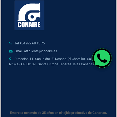
Tel:+34 922 68 13 75
Email: att.cliente@conaire.es
Dirección: PI. San Isidro. El Rosario (el Chorrillo). Calle (O) Diesel ,
Nº.4.A - CP.:38109 . Santa Cruz de Tenerife. Islas Canarias . España.
Empresa con más de 35 años en el tejido productivo de Canarias.