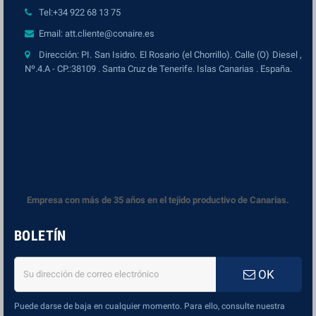
Tel:+34 922 68 13 75
Email: att.cliente@conaire.es
Dirección: PI. San Isidro. El Rosario (el Chorrillo). Calle (O) Diesel ,
Nº.4.A - CP.:38109 . Santa Cruz de Tenerife. Islas Canarias . España.
Empresa con más de 35 años en el tejido productivo de Canarias.
BOLETÍN
OK
Puede darse de baja en cualquier momento. Para ello, consulte nuestra