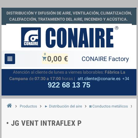
DISTRIBUCIÓN Y DIFUSIÓN DE AIRE, VENTILACIÓN, CLIMATIZACIÓN,
CALEFACCIÓN, TRATAMIENTO DEL AIRE, INCENDIO Y ACÚSTICA.
0
0,00 €
view_headline
shopping_cart
Atención al cliente de lunes a viernes laborables:
Fábrica La
Campana
de
07:30 a 17:00
horas |
att.cliente@conarie.es
+34
922 68 13 75
chevron_right
chevron_right
chevron_right
chevron_right
Productos
► Distribución del aire
◙ Conductos metálicos
◘
• JG VENT INTRAFLEX P