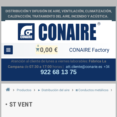
DISTRIBUCIÓN Y DIFUSIÓN DE AIRE, VENTILACIÓN, CLIMATIZACIÓN,
CALEFACCIÓN, TRATAMIENTO DEL AIRE, INCENDIO Y ACÚSTICA.
0
0,00 €
view_headline
shopping_cart
Atención al cliente de lunes a viernes laborables:
Fábrica La
Campana
de
07:30 a 17:00
horas |
att.cliente@conarie.es
+34
922 68 13 75
chevron_right
chevron_right
chevron_right
chevron_right
Productos
► Distribución del aire
◙ Conductos metálicos
◘
• ST VENT