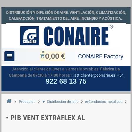
DISTRIBUCIÓN Y DIFUSIÓN DE AIRE, VENTILACIÓN, CLIMATIZACIÓN,
CALEFACCIÓN, TRATAMIENTO DEL AIRE, INCENDIO Y ACÚSTICA.
0
0,00 €
view_headline
shopping_cart
Atención al cliente de lunes a viernes laborables:
Fábrica La
Campana
de
07:30 a 17:00
horas |
att.cliente@conarie.es
+34
922 68 13 75
chevron_right
chevron_right
chevron_right
chevron_right
Productos
► Distribución del aire
◙ Conductos metálicos
◘
• PIB VENT EXTRAFLEX AL