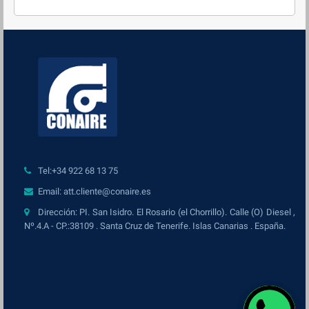
Tel:+34 922 68 13 75
Email: att.cliente@conaire.es
Dirección: PI. San Isidro. El Rosario (el Chorrillo). Calle (O) Diesel ,
Nº.4.A - CP.:38109 . Santa Cruz de Tenerife. Islas Canarias . España.