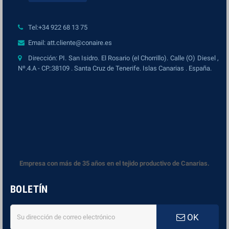
Tel:+34 922 68 13 75
Email: att.cliente@conaire.es
Dirección: PI. San Isidro. El Rosario (el Chorrillo). Calle (O) Diesel ,
Nº.4.A - CP.:38109 . Santa Cruz de Tenerife. Islas Canarias . España.
Empresa con más de 35 años en el tejido productivo de Canarias.
BOLETÍN
OK