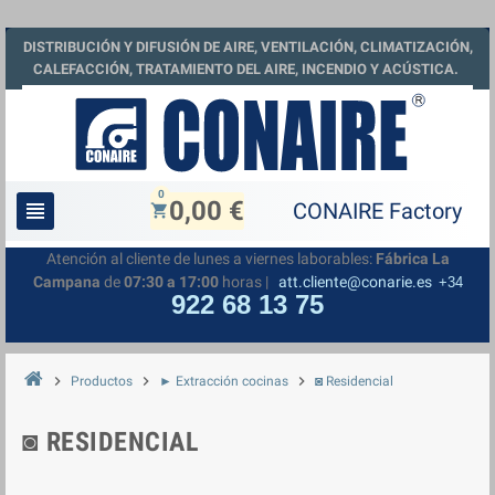
DISTRIBUCIÓN Y DIFUSIÓN DE AIRE, VENTILACIÓN, CLIMATIZACIÓN,
CALEFACCIÓN, TRATAMIENTO DEL AIRE, INCENDIO Y ACÚSTICA.
0
0,00 €
view_headline
shopping_cart
Atención al cliente de lunes a viernes laborables:
Fábrica La
Campana
de
07:30 a 17:00
horas |
att.cliente@conarie.es
+34
922 68 13 75
chevron_right
chevron_right
chevron_right
Productos
► Extracción cocinas
◙ Residencial
◙ RESIDENCIAL