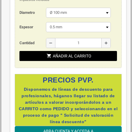
Diametro
Espesor
remove
add
Cantidad
shopping_cart
AÑADIR AL CARRITO
PRECIOS PVP.
Disponemos de líneas de descuento para
profesionales, háganos llegar su listado de
artículos a valorar incorporándolos a un
CARRITO como PEDIDO y
seleccionando en el
proceso de pago " Solicitud de valoración
línea descuento"
ABRA CUENTA Y ACCEDA A