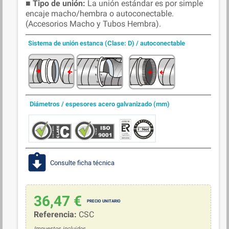
■
Tipo de unión:
La unión estándar es por simple
encaje macho/hembra o autoconectable.
(Accesorios Macho y Tubos Hembra).
Sistema de unión estanca (Clase: D) / autoconectable
Diámetros / espesores acero galvanizado (mm)
assignment_returned
Consulte ficha técnica
36,47 €
Referencia:
CSC
Impuestos incluidos