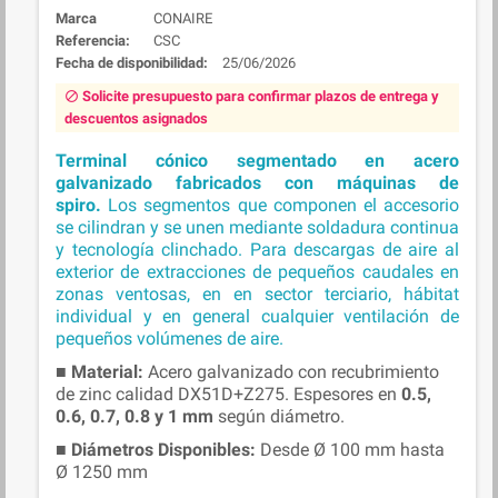
Marca
CONAIRE
Referencia:
CSC
Fecha de disponibilidad:
25/06/2026
Solicite presupuesto para confirmar plazos de entrega y
block
descuentos asignados
Terminal cónico segmentado en acero
galvanizado fabricados con máquinas de
spiro.
Los segmentos que componen el accesorio
se cilindran y se unen mediante soldadura continua
y tecnología clinchado.
Para descargas de aire al
exterior de extracciones de pequeños caudales en
zonas ventosas, en en sector terciario, hábitat
individual y en general cualquier ventilación de
pequeños volúmenes de aire.
■
Material:
Acero galvanizado con recubrimiento
de zinc calidad DX51D+Z275. Espesores en
0.5,
0.6, 0.7, 0.8 y 1 mm
según diámetro.
■
Diámetros Disponibles:
Desde Ø 100 mm hasta
Ø 1250 mm