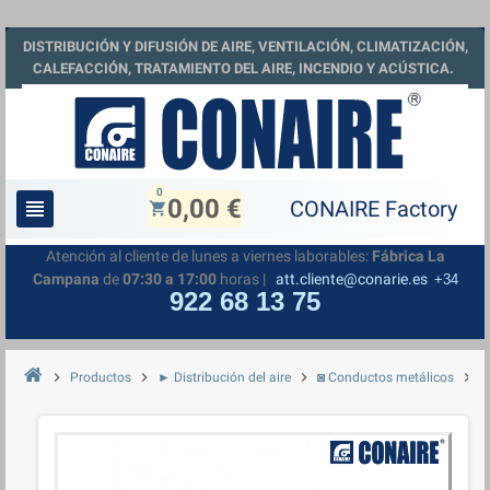
DISTRIBUCIÓN Y DIFUSIÓN DE AIRE, VENTILACIÓN, CLIMATIZACIÓN,
CALEFACCIÓN, TRATAMIENTO DEL AIRE, INCENDIO Y ACÚSTICA.
0
0,00 €
view_headline
shopping_cart
Atención al cliente de lunes a viernes laborables:
Fábrica La
Campana
de
07:30 a 17:00
horas |
att.cliente@conarie.es
+34
922 68 13 75
chevron_right
chevron_right
chevron_right
chevron_right
Productos
► Distribución del aire
◙ Conductos metálicos
◘